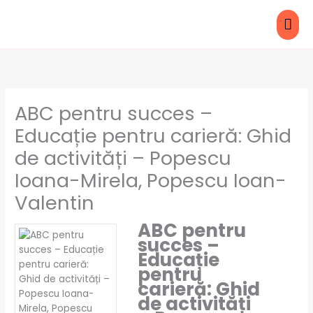
Skip
MAI
to
content
ME
ABC pentru succes –
Educație pentru carieră: Ghid
de activități – Popescu
Ioana-Mirela, Popescu Ioan-
Valentin
ABC pentru
succes –
Educație
pentru
carieră: Ghid
de activități