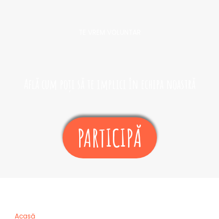
TE VREM VOLUNTAR​
Află cum poți să te implici în echipa noastră
PARTICIPĂ
Acasă