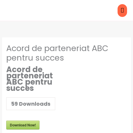
Skip
MAI
to
content
ME
Acord de parteneriat ABC
pentru succes
Acord de
parteneriat
ABC pentru
succes
59
Downloads
Download Now!