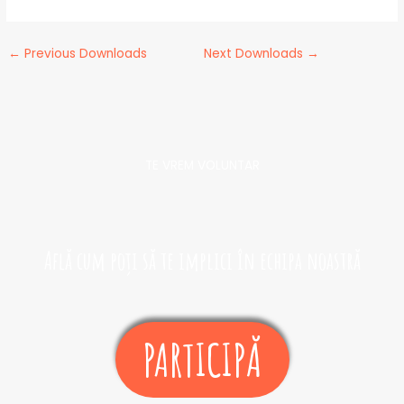
←
Previous Downloads
Next Downloads
→
TE VREM VOLUNTAR​
Află cum poți să te implici în echipa noastră
PARTICIPĂ