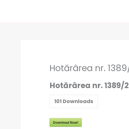
Skip
to
content
Hotărârea nr. 138
Hotărârea nr. 1389/
101
Downloads
Download Now!