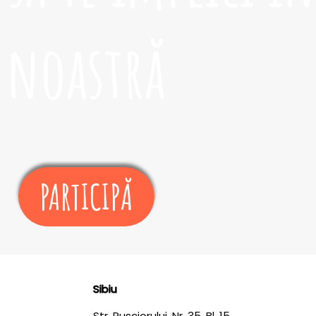
noastră
PARTICIPĂ
Sibiu
Str. Rusciorului, Nr. 35, Bl. 15