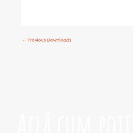
←
Previous Downloads
Află cum poți 