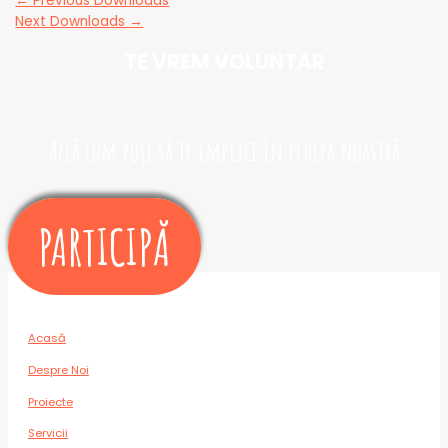
←
Previous Downloads
Next Downloads
→
TE VREM VOLUNTAR​
Află cum poți să te implici în echipa noastră
PARTICIPĂ
Acasă
Despre Noi
Proiecte
Servicii