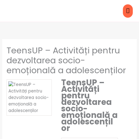
Skip
MAI
to
content
ME
TeensUP – Activități pentru
dezvoltarea socio-
emoțională a adolescenților
TeensUP –
Activități
pentru
dezvoltarea
socio-
emoțională a
adolescențil
or