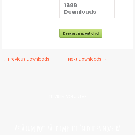
1888
Downloads
Descarcă acest ghid
←
Previous Downloads
Next Downloads
→
TE VREM VOLUNTAR​
Află cum poți să te implici în echipa noastră