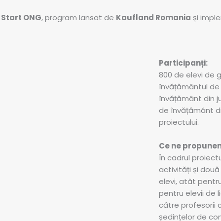
l
Start ONG
, program lansat de
Kaufland Romania
și impl
Participanți:
800 de elevi de gi
învățământul de 
învățământ din jud
de învățământ din
proiectului.
Ce ne propune
În cadrul proiect
activități și dou
elevi, atât pentru
pentru elevii de l
către profesorii c
ședințelor de cons