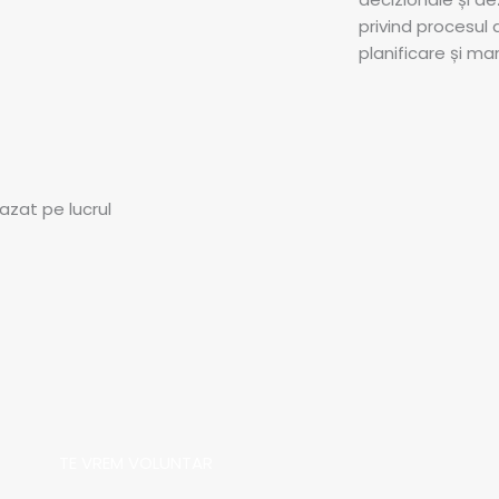
privind procesul d
planificare și m
bazat pe lucrul
TE VREM VOLUNTAR​