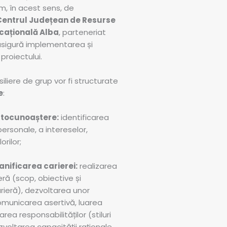
m, în acest sens, de
Centrul Județean de Resurse
ucațională Alba
, parteneriat
asigură implementarea și
proiectului.
iliere de grup vor fi structurate
e
:
tocunoaștere:
identificarea
personale, a intereselor,
orilor;
lanificarea carierei:
realizarea
eră (scop, obiective și
arieră), dezvoltarea unor
 comunicarea asertivă, luarea
area responsabilităților (stiluri
zvoltarea capacității raționale