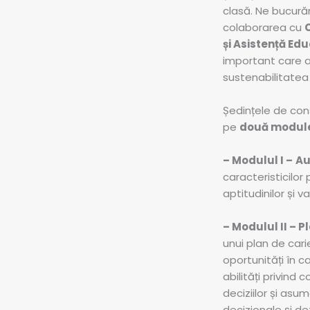
clasă. Ne bucură
colaborarea cu
și Asistență Ed
important care 
sustenabilitatea 
Ședințele de cons
pe
două modul
– Modulul I –
Au
caracteristicilor 
aptitudinilor și val
– Modulul II – P
unui plan de cari
oportunități în c
abilități privind
deciziilor și asum
decizionale și de