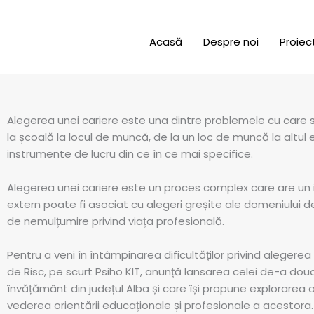
Skip
to
content
Acasă
Despre noi
Proiec
Alegerea unei cariere este una dintre problemele cu care se 
la școală la locul de muncă, de la un loc de muncă la altul
instrumente de lucru din ce în ce mai specifice.
Alegerea unei cariere este un proces complex care are un impa
extern poate fi asociat cu alegeri greșite ale domeniului d
de nemulțumire privind viața profesională.
Pentru a veni în întâmpinarea dificultăților privind alege
de Risc, pe scurt Psiho KIT, anunță lansarea celei de-a doua 
învățământ din județul Alba și care își propune explorarea opți
vederea orientării educaționale și profesionale a acestora.