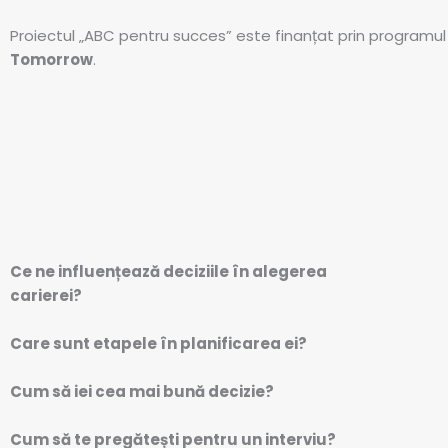
Proiectul „ABC pentru succes” este finanțat prin programu
Tomorrow
.
Ce ne influențează deciziile în alegerea
carierei?
Care sunt etapele în planificarea ei?
Cum să iei cea mai bună decizie?
Cum să te pregătești pentru un interviu?