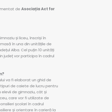
ementat de
Asociația Act for
mnaziu și liceu, înscriși în
masă în una din unitățile de
ețul Alba. Cel puțin 10 unități
 județ vor participa în cadrul
m?
ului va fi elaborat un ghid de
ă tipuri de caiete de lucru pentru
 elevii de gimnaziu, cât și
iceu, care vor fi utilizate de
onsilieri școlari în cadrul
iliere și orientare în carieră la