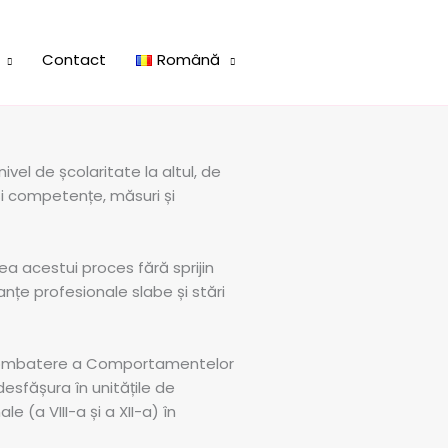
Contact
Română
vel de școlaritate la altul, de
și competențe, măsuri și
rea acestui proces fără sprijin
nțe profesionale slabe și stări
 și Combatere a Comportamentelor
desfășura în unitățile de
e (a VIII-a și a XII-a) în