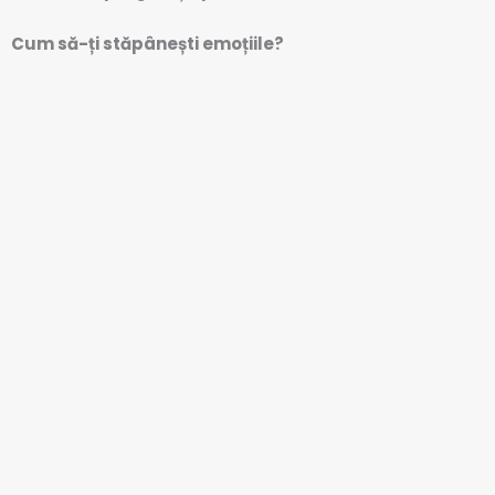
Cum să-ți stăpânești emoțiile?