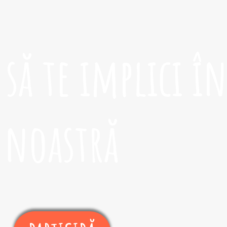
să te implici în
noastră