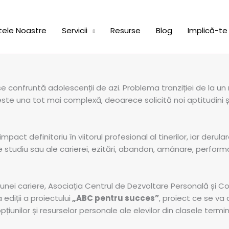
tele Noastre
Servicii
Resurse
Blog
Implică-te
confruntă adolescenții de azi. Problema tranziției de la un ni
 este una tot mai complexă, deoarece solicită noi aptitudini 
ct definitoriu în viitorul profesional al tinerilor, iar derula
e studiu sau ale carierei, ezitări, abandon, amânare, performa
rea unei cariere, Asociația Centrul de Dezvoltare Personală
ediții a proiectului
„ABC pentru succes”
, proiect ce se va 
unilor și resurselor personale ale elevilor din clasele terminal