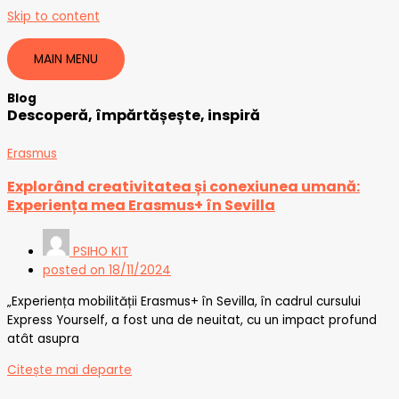
Skip to content
MAIN MENU
Blog
Descoperă, împărtășește, inspiră
Erasmus
Explorând creativitatea și conexiunea umană:
Experiența mea Erasmus+ în Sevilla
PSIHO KIT
posted on
18/11/2024
„Experiența mobilității Erasmus+ în Sevilla, în cadrul cursului
Express Yourself, a fost una de neuitat, cu un impact profund
atât asupra
Citește mai departe