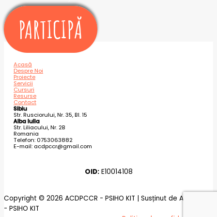
PARTICIPĂ
Acasă
Despre Noi
Proiecte
Servicii
Cursuri
Resurse
Contact
Sibiu
Str. Rusciorului, Nr. 35, Bl. 15
Alba Iulia
Str. Liliacului, Nr. 2B
Romania
Telefon: 0753063882
E-mail: acdpccr@gmail.com
OID:
E10014108
Copyright © 2026 ACDPCCR - PSIHO KIT | Susținut de ACDPCCR
- PSIHO KIT