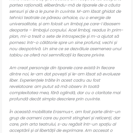
partea rațională, eliberându-mă de tiparele de a căuta
sensuri și de a le pune în cuvinte. M-am lăsat ghidat de
tehnici teatrale ce păreau arhaice, cu o energie de
universalitate, și am folosit un limbaj pe care-l lăsasem
deoparte – limbajul corpului. Acel limbaj, readus în prim-
plan, mi-a trezit o sete de introspecție și m-a ajutat să
pornesc într-o călătorie spre un sine profund, vechi și
nou deopotrivă. Un sine ce se dezvăluie asemenea unui
tablou ce oferă noi semnificații la fiecare privire.
Am creat personaje din tiparele care există în fiecare
dintre noi, le-am dat povești și le-am lăsat să evolueze
liber. Experiențele trăite în acest cadru au fost
revelatoare: am putut să mă observ în toată
complexitatea mea, fără oglindă, dar cu o claritate mai
profundă decât simpla descriere prin cuvinte.
În această mobilitate Erasmus+, am fost parte dintr-un
grup de oameni care au pornit stingheri și reticenți, dar
care, prin arta teatrului, s-au regăsit într-un spațiu al
acceptării și al libertății de exprimare. Am accesat o