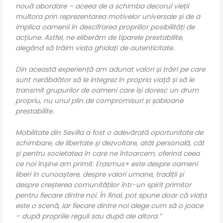
nouă abordare – aceea de a schimba decorul vieții
multora prin reprezentarea motivelor universale și de a
implica oamenii în descifrarea propriilor posibilități de
acțiune. Astfel, ne eliberăm de tiparele prestabilite,
alegând să trăim viața ghidați de autenticitate.
Din această experiență am adunat valori și trăiri pe care
sunt nerăbdător să le integrez în propria viață și să le
transmit grupurilor de oameni care își doresc un drum
propriu, nu unul plin de compromisuri și șabloane
prestabilite.
Mobilitate din Sevilla a fost o adevărată oportunitate de
schimbare, de libertate și dezvoltare, atât personală, cât
și pentru societatea în care ne întoarcem, oferind ceea
ce noi înșine am primit. Erasmus+ este despre oameni
liberi în cunoaștere, despre valori umane, tradiții și
despre creșterea comunităților într-un spirit primitor
pentru fiecare dintre noi. În final, pot spune doar că viața
este o scenă, iar fiecare dintre noi alege cum să o joace
– după propriile reguli sau după ale altora.”