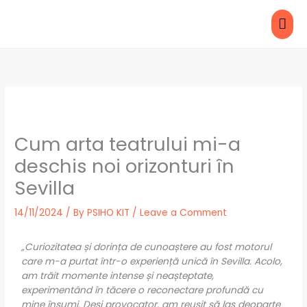
Skip
MAI
to
content
ME
Cum arta teatrului mi-a
deschis noi orizonturi în
Sevilla
14/11/2024
/ By
PSIHO KIT
/
Leave a Comment
„Curiozitatea și dorința de cunoaștere au fost motorul
care m-a purtat într-o experiență unică în Sevilla. Acolo,
am trăit momente intense și neașteptate,
experimentând în tăcere o reconectare profundă cu
mine însumi. Deși provocator, am reușit să las deoparte